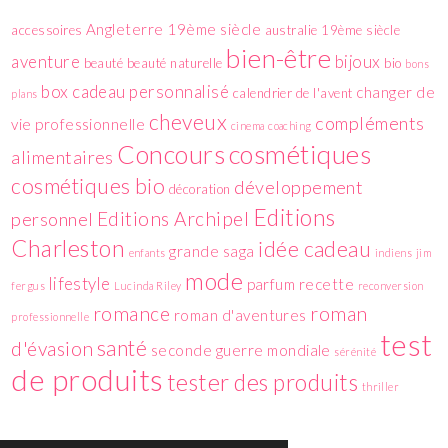
Angleterre 19ème siècle
accessoires
australie 19ème siècle
bien-être
aventure
bijoux
beauté
beauté naturelle
bio
bons
box
cadeau personnalisé
changer de
calendrier de l'avent
plans
cheveux
compléments
vie professionnelle
cinema
coaching
cosmétiques
Concours
alimentaires
cosmétiques bio
développement
décoration
Editions
Editions Archipel
personnel
Charleston
idée cadeau
grande saga
enfants
indiens
jim
mode
lifestyle
parfum
recette
fergus
Lucinda Riley
reconversion
romance
roman
roman d'aventures
professionnelle
test
santé
d'évasion
seconde guerre mondiale
sérénité
de produits
tester des produits
thriller