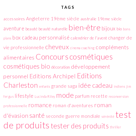
TAGS
Angleterre 19ème siècle
accessoires
australie 19ème siècle
bien-être
aventure
bijoux
beauté
beauté naturelle
bio
bons
box
cadeau personnalisé
changer de
calendrier de l'avent
plans
cheveux
compléments
vie professionnelle
cinema
coaching
cosmétiques
Concours
alimentaires
cosmétiques bio
développement
décoration
Editions
Editions Archipel
personnel
Charleston
idée cadeau
grande saga
enfants
indiens
jim
mode
lifestyle
parfum
recette
fergus
Lucinda Riley
reconversion
romance
roman
roman d'aventures
professionnelle
test
santé
d'évasion
seconde guerre mondiale
sérénité
de produits
tester des produits
thriller