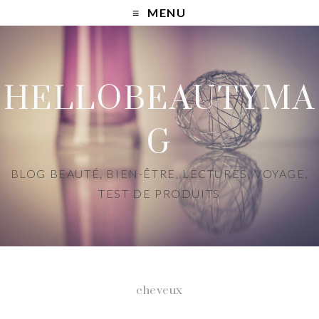
MENU
HELLOBEAUTYMA
G
BLOG BEAUTÉ, BIEN-ÊTRE, LECTURES, VOYAGE,
TEST DE PRODUITS
cheveux