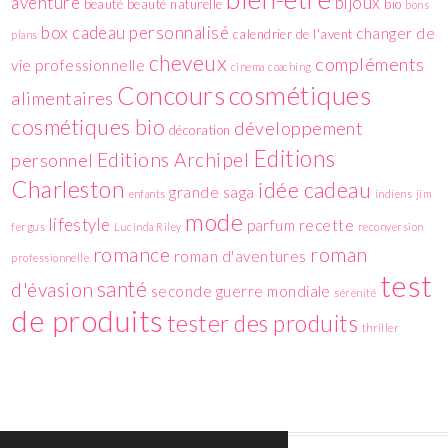
aventure
bijoux
beauté
beauté naturelle
bio
bons
box
cadeau personnalisé
changer de
calendrier de l'avent
plans
cheveux
compléments
vie professionnelle
cinema
coaching
cosmétiques
Concours
alimentaires
cosmétiques bio
développement
décoration
Editions
Editions Archipel
personnel
Charleston
idée cadeau
grande saga
enfants
indiens
jim
mode
lifestyle
parfum
recette
fergus
Lucinda Riley
reconversion
romance
roman
roman d'aventures
professionnelle
test
santé
d'évasion
seconde guerre mondiale
sérénité
de produits
tester des produits
thriller