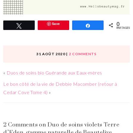
0
Save
Tweetez
Partagez
PARTAGES
31 AOÛT 2020
|
2 COMMENTS
«
Duos de soins bio Guérande aux Eaux-mères
Le bon côté de la vie de Debbie Macomber (retour à
Cedar Cove Tome 4)
»
2 Comments on Duo de soins violets Terre
d’Eden, gamme naturelle de Beautelive