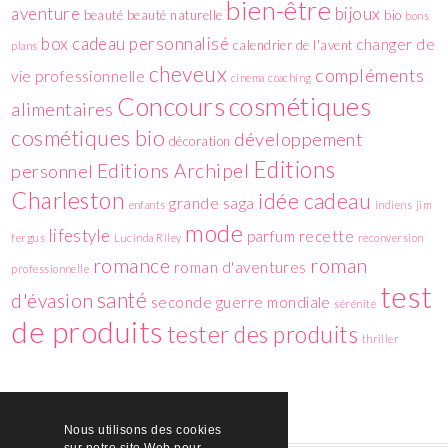
bien-être
aventure
bijoux
beauté
beauté naturelle
bio
bons
box
cadeau personnalisé
changer de
calendrier de l'avent
plans
cheveux
compléments
vie professionnelle
cinema
coaching
cosmétiques
Concours
alimentaires
cosmétiques bio
développement
décoration
Editions
Editions Archipel
personnel
Charleston
idée cadeau
grande saga
enfants
indiens
jim
mode
lifestyle
parfum
recette
fergus
Lucinda Riley
reconversion
romance
roman
roman d'aventures
professionnelle
test
santé
d'évasion
seconde guerre mondiale
sérénité
de produits
tester des produits
thriller
Nous utilisons des cookies
sur notre site Web pour