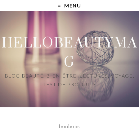
MENU
HELLOBEAUTYMA
G
BLOG BEAUTÉ, BIEN-ÊTRE, LECTURES, VOYAGE,
TEST DE PRODUITS
bonbons