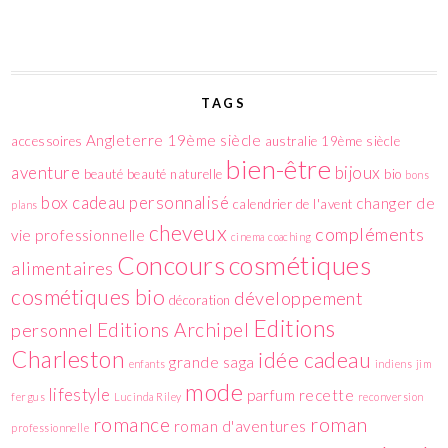
TAGS
Angleterre 19ème siècle
accessoires
australie 19ème siècle
bien-être
aventure
bijoux
beauté
beauté naturelle
bio
bons
box
cadeau personnalisé
changer de
calendrier de l'avent
plans
cheveux
compléments
vie professionnelle
cinema
coaching
cosmétiques
Concours
alimentaires
cosmétiques bio
développement
décoration
Editions
Editions Archipel
personnel
Charleston
idée cadeau
grande saga
enfants
indiens
jim
mode
lifestyle
parfum
recette
fergus
Lucinda Riley
reconversion
romance
roman
roman d'aventures
professionnelle