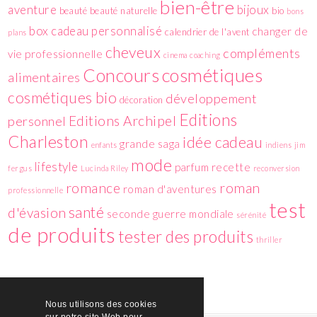
bien-être
aventure
bijoux
beauté
beauté naturelle
bio
bons
box
cadeau personnalisé
changer de
calendrier de l'avent
plans
cheveux
compléments
vie professionnelle
cinema
coaching
cosmétiques
Concours
alimentaires
cosmétiques bio
développement
décoration
Editions
Editions Archipel
personnel
Charleston
idée cadeau
grande saga
enfants
indiens
jim
mode
lifestyle
parfum
recette
fergus
Lucinda Riley
reconversion
romance
roman
roman d'aventures
professionnelle
test
santé
d'évasion
seconde guerre mondiale
sérénité
de produits
tester des produits
thriller
Nous utilisons des cookies
sur notre site Web pour