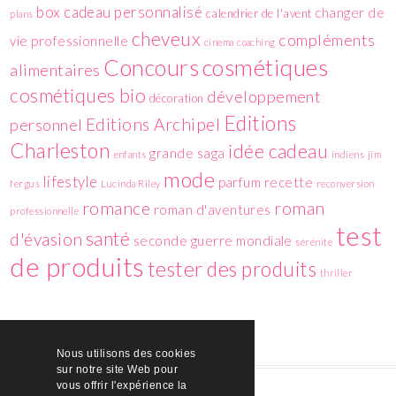
box
cadeau personnalisé
changer de
calendrier de l'avent
plans
cheveux
compléments
vie professionnelle
cinema
coaching
cosmétiques
Concours
alimentaires
cosmétiques bio
développement
décoration
Editions
Editions Archipel
personnel
Charleston
idée cadeau
grande saga
enfants
indiens
jim
mode
lifestyle
parfum
recette
fergus
Lucinda Riley
reconversion
romance
roman
roman d'aventures
professionnelle
test
santé
d'évasion
seconde guerre mondiale
sérénité
de produits
tester des produits
thriller
Nous utilisons des cookies
sur notre site Web pour
vous offrir l'expérience la