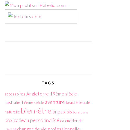
lecteurs.com
TAGS
Angleterre 19ème siècle
accessoires
aventure
australie 19ème siècle
beauté
beauté
bien-être
bijoux
naturelle
bio
bons plans
box
cadeau personnalisé
calendrier de
changer de vie professionnelle
l'avent