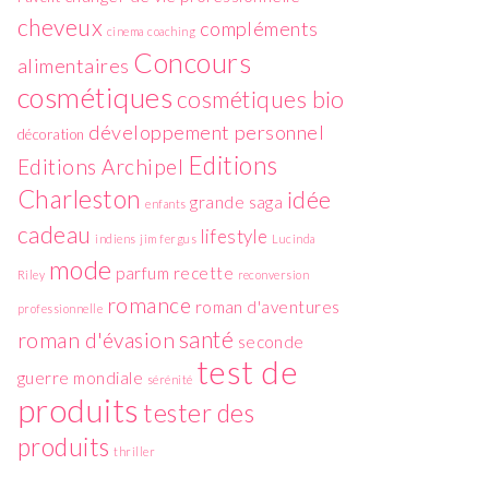
cheveux
compléments
cinema
coaching
Concours
alimentaires
cosmétiques
cosmétiques bio
développement personnel
décoration
Editions
Editions Archipel
Charleston
idée
grande saga
enfants
cadeau
lifestyle
indiens
jim fergus
Lucinda
mode
parfum
recette
Riley
reconversion
romance
roman d'aventures
professionnelle
santé
roman d'évasion
seconde
test de
guerre mondiale
sérénité
produits
tester des
produits
thriller