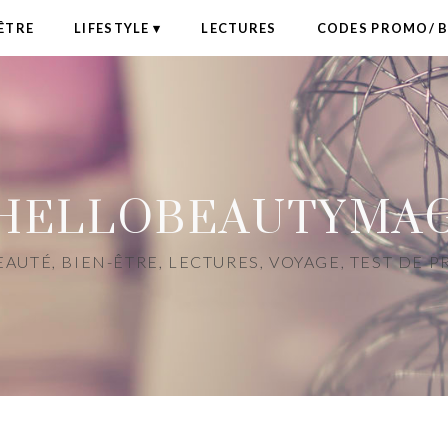
ÊTRE
LIFESTYLE
LECTURES
CODES PROMO/ 
HELLOBEAUTYMA
AUTÉ, BIEN-ÊTRE, LECTURES, VOYAGE, TEST DE 