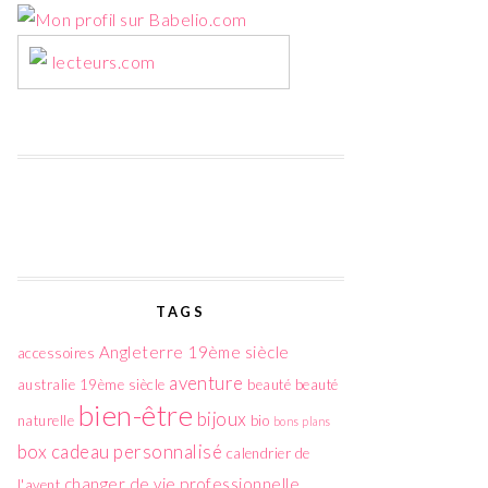
lecteurs.com
TAGS
Angleterre 19ème siècle
accessoires
aventure
australie 19ème siècle
beauté
beauté
bien-être
bijoux
naturelle
bio
bons plans
box
cadeau personnalisé
calendrier de
changer de vie professionnelle
l'avent