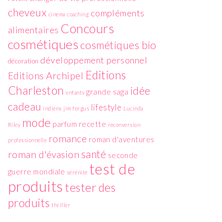
cheveux
compléments
cinema
coaching
Concours
alimentaires
cosmétiques
cosmétiques bio
développement personnel
décoration
Editions
Editions Archipel
Charleston
idée
grande saga
enfants
cadeau
lifestyle
indiens
jim fergus
Lucinda
mode
parfum
recette
Riley
reconversion
romance
roman d'aventures
professionnelle
santé
roman d'évasion
seconde
test de
guerre mondiale
sérénité
produits
tester des
produits
thriller