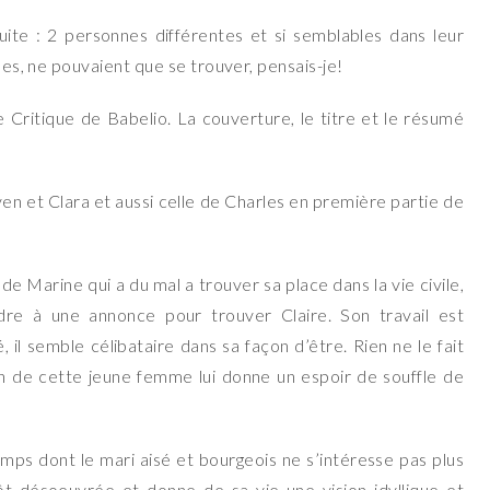
suite : 2 personnes différentes et si semblables dans leur
lles, ne pouvaient que se trouver, pensais-je!
e Critique de Babelio. La couverture, le titre et le résumé
n et Clara et aussi celle de Charles en première partie de
 Marine qui a du mal a trouver sa place dans la vie civile,
e à une annonce pour trouver Claire. Son travail est
, il semble célibataire dans sa façon d’être. Rien ne le fait
ion de cette jeune femme lui donne un espoir de souffle de
mps dont le mari aisé et bourgeois ne s’intéresse pas plus
tôt désoeuvrée et donne de sa vie une vision idyllique et