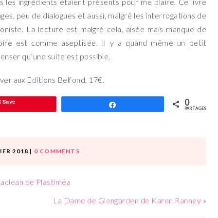
 les ingrédients étaient présents pour me plaire. Ce livre
ges, peu de dialogues et aussi, malgré les interrogations de
niste. La lecture est malgré cela, aisée mais manque de
stoire est comme aseptisée. Il y a quand même un petit
 penser qu’une suite est possible.
uver aux Editions Belfond, 17€.
0
Save
Partagez
PARTAGES
IER 2018
|
0 COMMENTS
eaclean de Plastiméa
La Dame de Glengarden de Karen Ranney
»