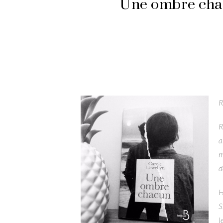
Une ombre chac
R
R
a
m
d
H
S
l