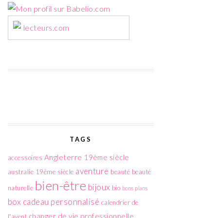
lecteurs.com
TAGS
Angleterre 19ème siècle
accessoires
aventure
australie 19ème siècle
beauté
beauté
bien-être
bijoux
naturelle
bio
bons plans
box
cadeau personnalisé
calendrier de
changer de vie professionnelle
l'avent