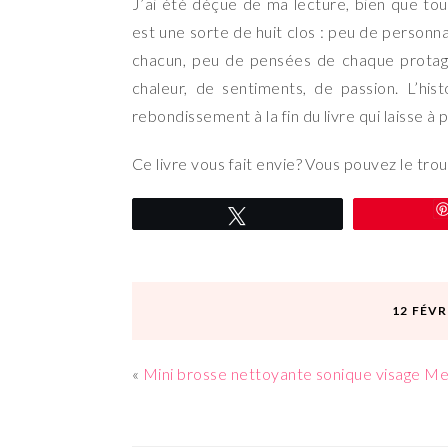
J’ai été déçue de ma lecture, bien que tous
est une sorte de huit clos : peu de personna
chacun, peu de pensées de chaque protago
chaleur, de sentiments, de passion. L’hi
rebondissement à la fin du livre qui laisse à
Ce livre vous fait envie? Vous pouvez le tro
Tweetez
12 FÉVR
«
Mini brosse nettoyante sonique visage M