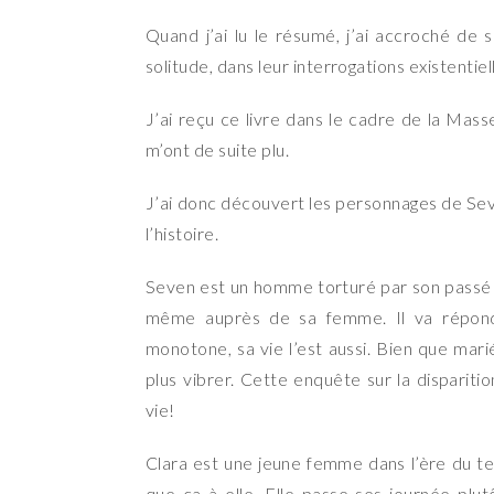
Quand j’ai lu le résumé, j’ai accroché de 
solitude, dans leur interrogations existentie
J’ai reçu ce livre dans le cadre de la Mass
m’ont de suite plu.
J’ai donc découvert les personnages de Seve
l’histoire.
Seven est un homme torturé par son passé de
même auprès de sa femme. Il va répondr
monotone, sa vie l’est aussi. Bien que marié
plus vibrer. Cette enquête sur la disparit
vie!
Clara est une jeune femme dans l’ère du te
que ça à elle. Elle passe ses journée plu