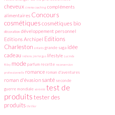
cheveux
compléments
cinema
coaching
Concours
alimentaires
cosmétiques
cosmétiques bio
développement personnel
décoration
Editions
Editions Archipel
Charleston
idée
grande saga
enfants
cadeau
lifestyle
indiens
jim fergus
Lucinda
mode
parfum
recette
Riley
reconversion
romance
roman d'aventures
professionnelle
santé
roman d'évasion
seconde
test de
guerre mondiale
sérénité
produits
tester des
produits
thriller