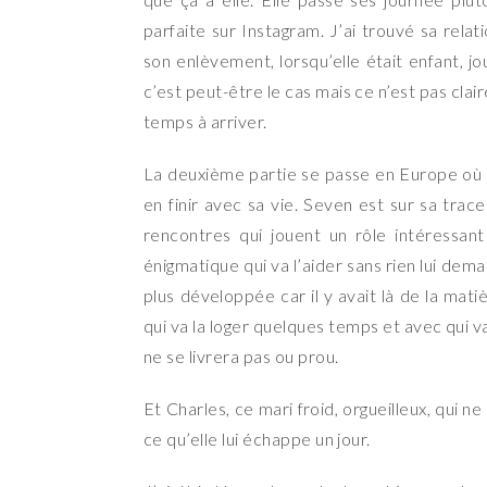
parfaite sur Instagram. J’ai trouvé sa rela
son enlèvement, lorsqu’elle était enfant, jo
c’est peut-être le cas mais ce n’est pas clair
temps à arriver.
La deuxième partie se passe en Europe où C
en finir avec sa vie. Seven est sur sa trac
rencontres qui jouent un rôle intéressa
énigmatique qui va l’aider sans rien lui de
plus développée car il y avait là de la mat
qui va la loger quelques temps et avec qui va
ne se livrera pas ou prou.
Et Charles, ce mari froid, orgueilleux, qui 
ce qu’elle lui échappe un jour.