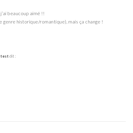
t j’ai beaucoup aimé !!
le genre historique/romantique), mais ça change !
test
dit :