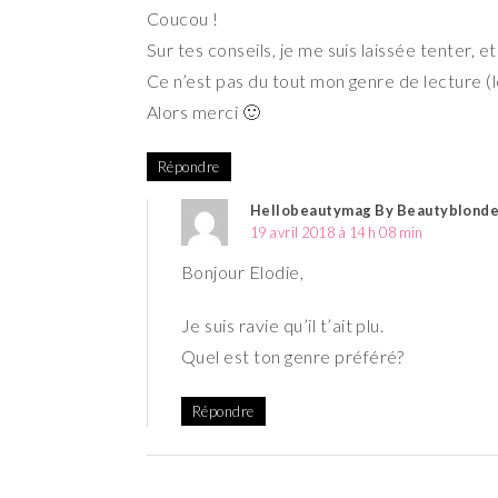
Coucou !
Sur tes conseils, je me suis laissée tenter, e
Ce n’est pas du tout mon genre de lecture (
Alors merci 🙂
Répondre
Hellobeautymag By Beautyblonde
19 avril 2018 à 14 h 08 min
Bonjour Elodie,
Je suis ravie qu’il t’ait plu.
Quel est ton genre préféré?
Répondre