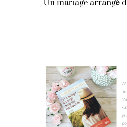
Un mariage arrangé da
Af
Je
Wo
Ch
je
po