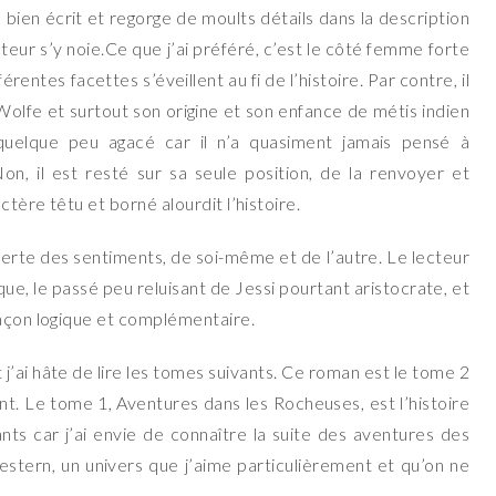
bien écrit et regorge de moults détails dans la description
teur s’y noie.Ce que j’ai préféré, c’est le côté femme forte
érentes facettes s’éveillent au fi de l’histoire. Par contre, il
 Wolfe et surtout son origine et son enfance de métis indien
 quelque peu agacé car il n’a quasiment jamais pensé à
on, il est resté sur sa seule position, de la renvoyer et
tère têtu et borné alourdit l’histoire.
ouverte des sentiments, de soi-même et de l’autre. Le lecteur
ue, le passé peu reluisant de Jessi pourtant aristocrate, et
façon logique et complémentaire.
j’ai hâte de lire les tomes suivants. Ce roman est le tome 2
nt. Le tome 1, Aventures dans les Rocheuses, est l’histoire
ants car j’ai envie de connaître la suite des aventures des
estern, un univers que j’aime particulièrement et qu’on ne