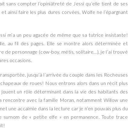
ait sans compter l’opiniâtreté de Jessi qu’elle tient de ses
 et ainsi faire les plus dures corvées, Wolfe ne l’épargnant
essi m’a un peu agacée de même que sa tutrice insistante!
le, au fil des pages. Elle se montre alors déterminée et
e de personnage (cow-boy, métis, solitaire…), je l’ai trouvé
ares occasions.
 transportée, jusqu’à l’arrivée du couple dans les Rocheuses
s chapeaux de roues! Nous entrons alors dans un récit plus
 jouent un rôle déterminant dans la vie des habitants des
la rencontre avec la famille Moran, notamment Willow une
t une accalmie dans la lecture car je n’en pouvais plus du
 le surnom de « petite elfe » en permanence. Toute trace
it!