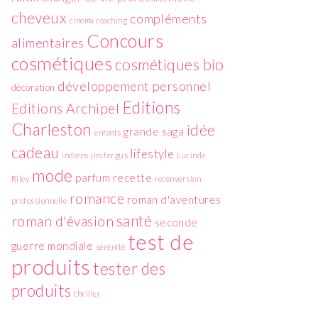
cheveux
compléments
cinema
coaching
Concours
alimentaires
cosmétiques
cosmétiques bio
développement personnel
décoration
Editions
Editions Archipel
Charleston
idée
grande saga
enfants
cadeau
lifestyle
indiens
jim fergus
Lucinda
mode
parfum
recette
Riley
reconversion
romance
roman d'aventures
professionnelle
santé
roman d'évasion
seconde
test de
guerre mondiale
sérénité
produits
tester des
produits
thriller