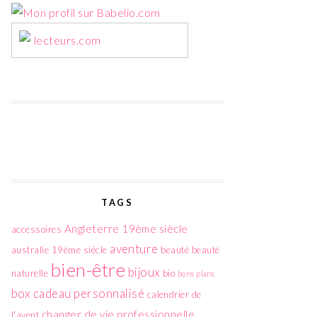
lecteurs.com
TAGS
Angleterre 19ème siècle
accessoires
aventure
australie 19ème siècle
beauté
beauté
bien-être
bijoux
naturelle
bio
bons plans
box
cadeau personnalisé
calendrier de
changer de vie professionnelle
l'avent