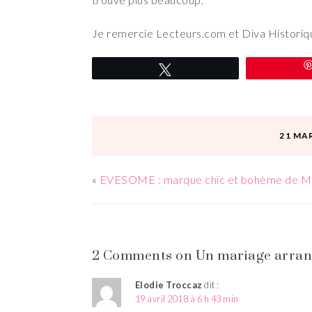
Je remercie Lecteurs.com et Diva Historiqu
Tweetez
21 MA
«
EVESOME : marque chic et bohème de 
2 Comments on Un mariage arrang
Elodie Troccaz
dit :
19 avril 2018 à 6 h 43 min