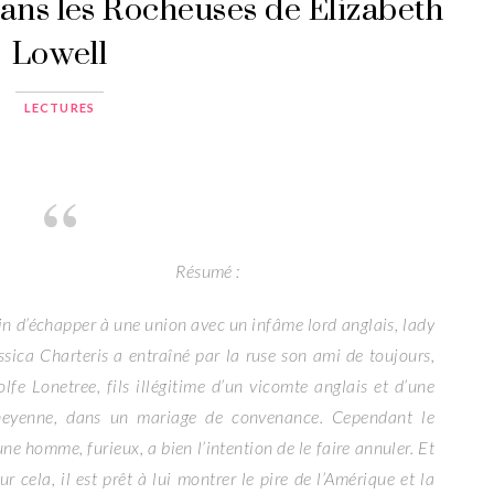
ns les Rocheuses de Elizabeth
Lowell
LECTURES
Résumé :
in d’échapper à une union avec un infâme lord anglais, lady
ssica Charteris a entraîné par la ruse son ami de toujours,
lfe Lonetree, fils illégitime d’un vicomte anglais et d’une
eyenne, dans un mariage de convenance. Cependant le
une homme, furieux, a bien l’intention de le faire annuler. Et
ur cela, il est prêt à lui montrer le pire de l’Amérique et la