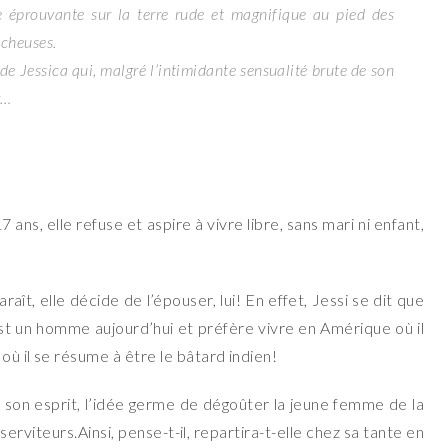
e éprouvante sur la terre rude et magnifique au pied des
cheuses.
de Jessica qui, malgré l’intimidante sensualité brute de son
r…
7 ans, elle refuse et aspire à vivre libre, sans mari ni enfant,
t, elle décide de l’épouser, lui! En effet, Jessi se dit que
st un homme aujourd’hui et préfère vivre en Amérique où il
ù il se résume à être le bâtard indien!
s son esprit, l’idée germe de dégoûter la jeune femme de la
erviteurs.Ainsi, pense-t-il, repartira-t-elle chez sa tante en