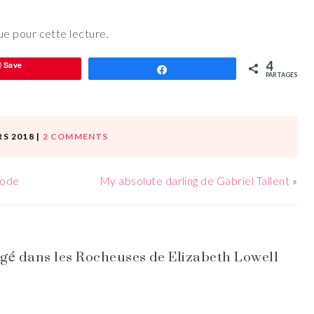
e pour cette lecture.
4
Save
Partagez
PARTAGES
RS 2018
|
2 COMMENTS
Mode
My absolute darling de Gabriel Tallent
»
é dans les Rocheuses de Elizabeth Lowell