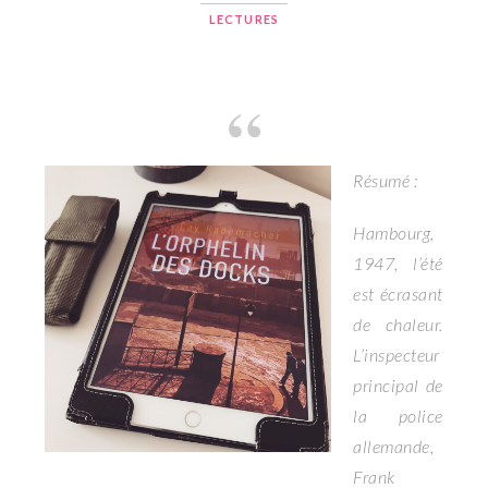
LECTURES
Résumé :
Hambourg,
1947, l’été
est écrasant
de chaleur.
L’inspecteur
principal de
la police
allemande,
Frank