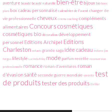
bien-être
aventure
bijoux
beauté
beauté naturelle
bio
bons
box
cadeau personnalisé
changer de
calendrier de l'avent
plans
cheveux
compléments
vie professionnelle
cinema
coaching
cosmétiques
Concours
alimentaires
cosmétiques bio
développement
décoration
Editions
Editions Archipel
personnel
Charleston
idée cadeau
grande saga
enfants
indiens
jim
mode
lifestyle
parfum
recette
fergus
Lucinda Riley
reconversion
romance
roman
roman d'aventures
professionnelle
test
santé
d'évasion
seconde guerre mondiale
sérénité
de produits
tester des produits
thriller