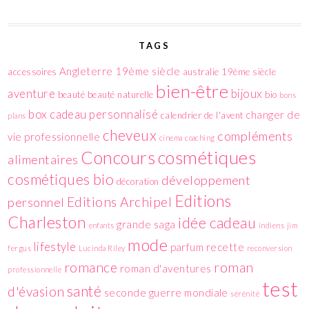
TAGS
Angleterre 19ème siècle
accessoires
australie 19ème siècle
bien-être
aventure
bijoux
beauté
beauté naturelle
bio
bons
box
cadeau personnalisé
changer de
calendrier de l'avent
plans
cheveux
compléments
vie professionnelle
cinema
coaching
cosmétiques
Concours
alimentaires
cosmétiques bio
développement
décoration
Editions
Editions Archipel
personnel
Charleston
idée cadeau
grande saga
enfants
indiens
jim
mode
lifestyle
parfum
recette
fergus
Lucinda Riley
reconversion
romance
roman
roman d'aventures
professionnelle
test
santé
d'évasion
seconde guerre mondiale
sérénité