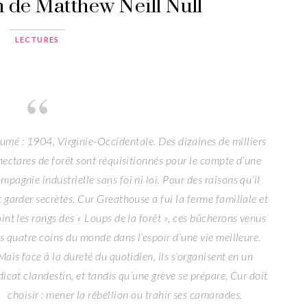
n de Matthew Neill Null
LECTURES
umé : 1904, Virginie-Occidentale. Des dizaines de milliers
hectares de forêt sont réquisitionnés pour le compte d’une
mpagnie industrielle sans foi ni loi. Pour des raisons qu’il
 garder secrètes, Cur Greathouse a fui la ferme familiale et
oint les rangs des « Loups de la forêt », ces bûcherons venus
s quatre coins du monde dans l’espoir d’une vie meilleure.
Mais face à la dureté du quotidien, ils s’organisent en un
dicat clandestin, et tandis qu’une grève se prépare, Cur doit
choisir : mener la rébellion ou trahir ses camarades.