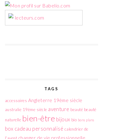
lecteurs.com
TAGS
Angleterre 19ème siècle
accessoires
aventure
australie 19ème siècle
beauté
beauté
bien-être
bijoux
naturelle
bio
bons plans
box
cadeau personnalisé
calendrier de
changer de vie professionnelle
l'avent