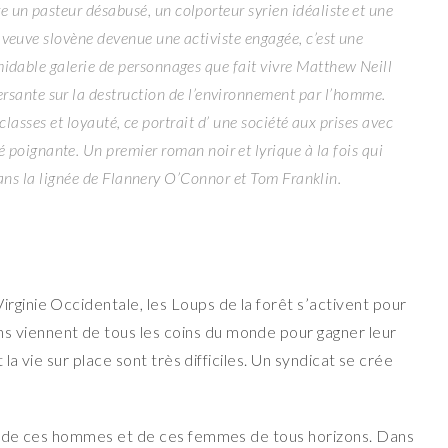
e un pasteur désabusé, un colporteur syrien idéaliste et une
veuve slovène devenue une activiste engagée, c’est une
idable galerie de personnages que fait vivre Matthew Neill
versante sur la destruction de l’environnement par l’homme.
 classes et loyauté, ce portrait d’ une société aux prises avec
é poignante. Un premier roman noir et lyrique à la fois qui
ans la lignée de Flannery O’Connor et Tom Franklin.
rginie Occidentale, les Loups de la forêt s’activent pour
 viennent de tous les coins du monde pour gagner leur
t la vie sur place sont très difficiles. Un syndicat se crée
vie de ces hommes et de ces femmes de tous horizons. Dans