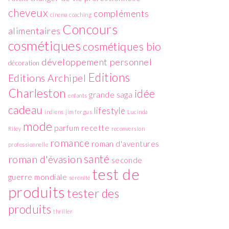
cheveux
compléments
cinema
coaching
Concours
alimentaires
cosmétiques
cosmétiques bio
développement personnel
décoration
Editions
Editions Archipel
Charleston
idée
grande saga
enfants
cadeau
lifestyle
indiens
jim fergus
Lucinda
mode
parfum
recette
Riley
reconversion
romance
roman d'aventures
professionnelle
santé
roman d'évasion
seconde
test de
guerre mondiale
sérénité
produits
tester des
produits
thriller