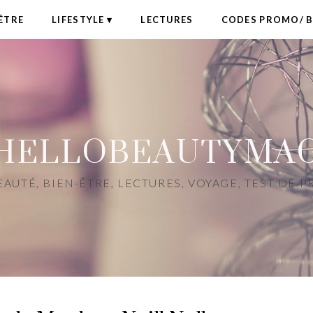
ÊTRE
LIFESTYLE
LECTURES
CODES PROMO/ 
HELLOBEAUTYMA
AUTÉ, BIEN-ÊTRE, LECTURES, VOYAGE, TEST DE 