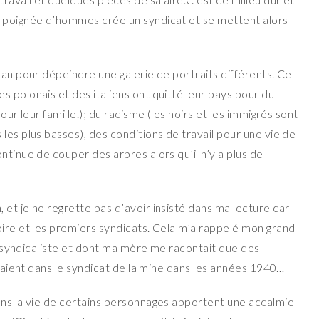
e poignée d’hommes crée un syndicat et se mettent alors
man pour dépeindre une galerie de portraits différents. Ce
 polonais et des italiens ont quitté leur pays pour du
our leur famille.); du racisme (les noirs et les immigrés sont
les plus basses), des conditions de travail pour une vie de
ntinue de couper des arbres alors qu’il n’y a plus de
et je ne regrette pas d’avoir insisté dans ma lecture car
oire et les premiers syndicats. Cela m’a rappelé mon grand-
et syndicaliste et dont ma mère me racontait que des
ttaient dans le syndicat de la mine dans les années 1940…
ans la vie de certains personnages apportent une accalmie