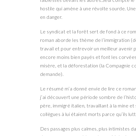
hostile qui amène à une révolte sourde. Un
en danger.
Le syndicat et la forêt sert de fond à ce ro
roman aborde les thème de l’immigration (des
travail et pour entrevoir un meilleur avenir p
encore moins bien payés et font les corvées 
misère, et la déforestation (la Compagnie co
demande).
Le résumé m’a donné envie de lire ce roman, 
j’ai découvert une période sombre de l’hist
père, immigré italien, travaillant à la mine 
collègues à lui étaient morts parce qu’ils lu
Des passages plus calmes, plus intimistes d