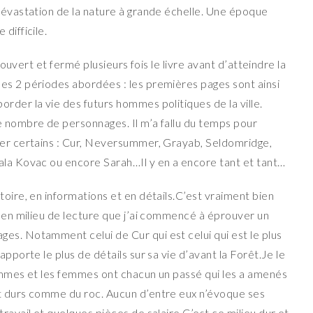
 dévastation de la nature à grande échelle. Une époque
difficile.
i ouvert et fermé plusieurs fois le livre avant d’atteindre la
es 2 périodes abordées : les premières pages sont ainsi
rder la vie des futurs hommes politiques de la ville.
e nombre de personnages. Il m’a fallu du temps pour
ier certains : Cur, Neversummer, Grayab, Seldomridge,
ala Kovac ou encore Sarah…Il y en a encore tant et tant…
toire, en informations et en détails.C’est vraiment bien
t en milieu de lecture que j’ai commencé à éprouver un
es. Notamment celui de Cur qui est celui qui est le plus
apporte le plus de détails sur sa vie d’avant la Forêt.Je le
hommes et les femmes ont chacun un passé qui les a amenés
et durs comme du roc. Aucun d’entre eux n’évoque ses
ravail et quelques pièces de salaire.C’est ce milieu dur et