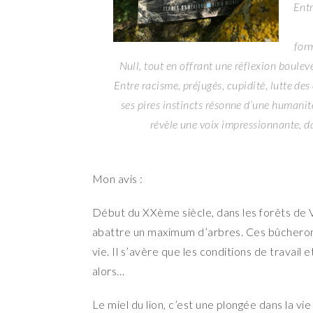
Entr
form
Null, tout en offrant une réflexion boule
Entre racisme, préjugés, cupidité, lutte des
ses pires instincts résonne d’une humanit
révèle une voix impressionnante, d
Mon avis :
Début du XXème siècle, dans les forêts de Vi
abattre un maximum d’arbres. Ces bûcherons
vie. Il s’avère que les conditions de travail e
alors…
Le miel du lion, c’est une plongée dans la 