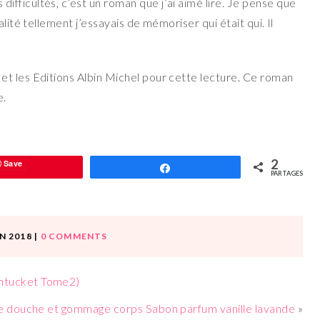
fficultés, c’est un roman que j’ai aimé lire. Je pense que
lité tellement j’essayais de mémoriser qui était qui. Il
t les Editions Albin Michel pour cette lecture. Ce roman
e.
2
Save
Partagez
PARTAGES
IN 2018
|
0 COMMENTS
ntucket Tome2)
e douche et gommage corps Sabon parfum vanille lavande
»