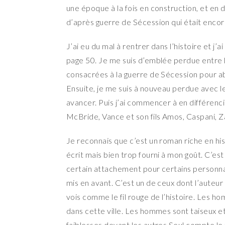
une époque à la fois en construction, et en
d’après guerre de Sécession qui était encore 
J’ai eu du mal à rentrer dans l’histoire et j’a
page 50. Je me suis d’emblée perdue entre l
consacrées à la guerre de Sécession pour abo
Ensuite, je me suis à nouveau perdue avec l
avancer. Puis j’ai commencer à en différenc
McBride, Vance et son fils Amos, Caspani, Z
Je reconnais que c’est un roman riche en his
écrit mais bien trop fourni à mon goût. C’es
certain attachement pour certains personnag
mis en avant. C’est un de ceux dont l’auteur 
vois comme le fil rouge de l’histoire. Les 
dans cette ville. Les hommes sont taiseux 
faiblesses devant les autres.Seul compte le t