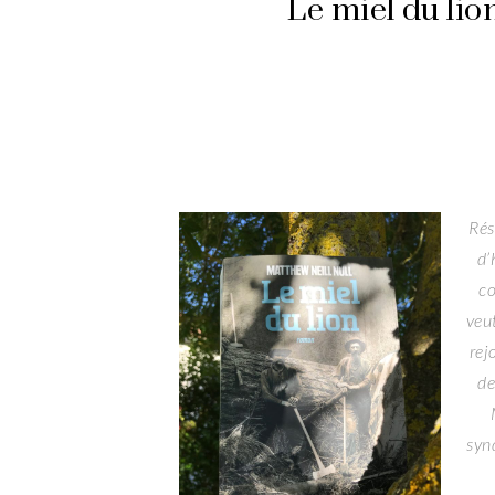
Le miel du lio
Rés
d’
co
veut
rej
de
syn