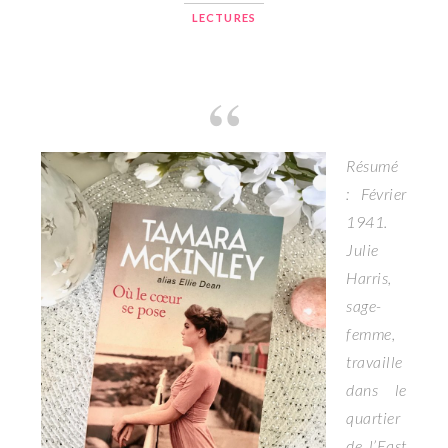
LECTURES
Résumé
: Février
1941.
Julie
Harris,
sage-
femme,
travaille
dans le
quartier
de l’East