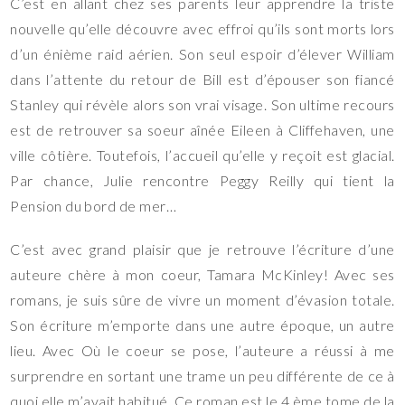
C’est en allant chez ses parents leur apprendre la triste
nouvelle qu’elle découvre avec effroi qu’ils sont morts lors
d’un énième raid aérien. Son seul espoir d’élever William
dans l’attente du retour de Bill est d’épouser son fiancé
Stanley qui révèle alors son vrai visage. Son ultime recours
est de retrouver sa soeur aînée Eileen à Cliffehaven, une
ville côtière. Toutefois, l’accueil qu’elle y reçoit est glacial.
Par chance, Julie rencontre Peggy Reilly qui tient la
Pension du bord de mer…
C’est avec grand plaisir que je retrouve l’écriture d’une
auteure chère à mon coeur, Tamara McKinley! Avec ses
romans, je suis sûre de vivre un moment d’évasion totale.
Son écriture m’emporte dans une autre époque, un autre
lieu. Avec Où le coeur se pose, l’auteure a réussi à me
surprendre en sortant une trame un peu différente de ce à
quoi elle m’avait habitué. Ce roman est le 4 ème tome de la