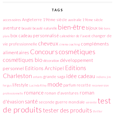
TAGS
Angleterre 19ème siècle
accessoires
australie 19ème siècle
bien-être
aventure
bijoux
beauté
beauté naturelle
bio
bons
box
cadeau personnalisé
changer de
calendrier de l'avent
plans
cheveux
compléments
vie professionnelle
cinema
coaching
cosmétiques
Concours
alimentaires
cosmétiques bio
développement
décoration
Editions
Editions Archipel
personnel
Charleston
idée cadeau
grande saga
enfants
indiens
jim
mode
lifestyle
parfum
recette
fergus
Lucinda Riley
reconversion
romance
roman
roman d'aventures
professionnelle
test
santé
d'évasion
seconde guerre mondiale
sérénité
de produits
tester des produits
thriller