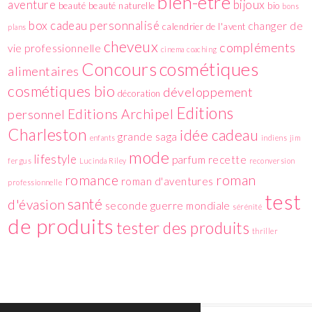
bien-être
aventure
bijoux
beauté
beauté naturelle
bio
bons
box
cadeau personnalisé
changer de
calendrier de l'avent
plans
cheveux
compléments
vie professionnelle
cinema
coaching
cosmétiques
Concours
alimentaires
cosmétiques bio
développement
décoration
Editions
Editions Archipel
personnel
Charleston
idée cadeau
grande saga
enfants
indiens
jim
mode
lifestyle
parfum
recette
fergus
Lucinda Riley
reconversion
romance
roman
roman d'aventures
professionnelle
test
santé
d'évasion
seconde guerre mondiale
sérénité
de produits
tester des produits
thriller