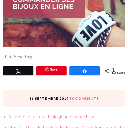
-Publireportage-
1
Save
Tweetez
Partagez
PARTAGES
16 SEPTEMBRE 2019
|
0 COMMENTS
«
J’ai testé le tarot astrologique de coaching
Céleste, la fille de Perline de Jeanne-Marie Sauvage-Avit
»