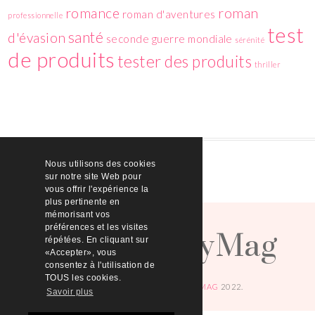
romance
roman
roman d'aventures
professionnelle
test
santé
d'évasion
seconde guerre mondiale
sérénité
de produits
tester des produits
thriller
Nous utilisons des cookies
sur notre site Web pour
vous offrir l'expérience la
plus pertinente en
HelloBeautyMag
mémorisant vos
préférences et les visites
répétées. En cliquant sur
«Accepter», vous
consentez à l'utilisation de
TOUS les cookies.
© COPYRIGHT
HELLOBEAUTYMAG
2022.
Savoir plus