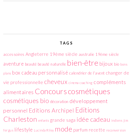
TAGS
Angleterre 19ème siècle
accessoires
australie 19ème siècle
bien-être
aventure
bijoux
beauté
beauté naturelle
bio
bons
box
cadeau personnalisé
changer de
calendrier de l'avent
plans
cheveux
compléments
vie professionnelle
cinema
coaching
cosmétiques
Concours
alimentaires
cosmétiques bio
développement
décoration
Editions
Editions Archipel
personnel
Charleston
idée cadeau
grande saga
enfants
indiens
jim
mode
lifestyle
parfum
recette
fergus
Lucinda Riley
reconversion