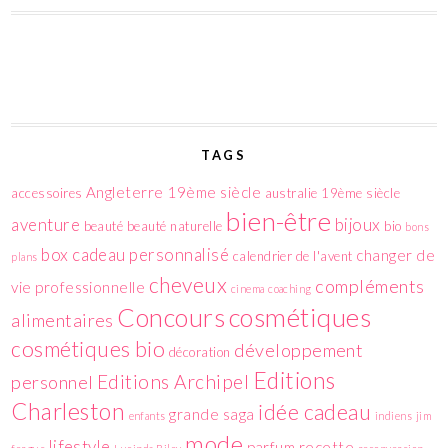
TAGS
Angleterre 19ème siècle
accessoires
australie 19ème siècle
bien-être
aventure
bijoux
beauté
beauté naturelle
bio
bons
box
cadeau personnalisé
changer de
calendrier de l'avent
plans
cheveux
compléments
vie professionnelle
cinema
coaching
cosmétiques
Concours
alimentaires
cosmétiques bio
développement
décoration
Editions
Editions Archipel
personnel
Charleston
idée cadeau
grande saga
enfants
indiens
jim
mode
lifestyle
parfum
recette