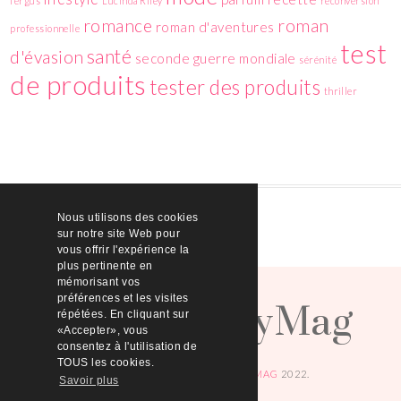
fergus
Lucinda Riley
reconversion
romance
roman
roman d'aventures
professionnelle
test
santé
d'évasion
seconde guerre mondiale
sérénité
de produits
tester des produits
thriller
Nous utilisons des cookies
sur notre site Web pour
vous offrir l'expérience la
plus pertinente en
HelloBeautyMag
mémorisant vos
préférences et les visites
répétées. En cliquant sur
«Accepter», vous
consentez à l'utilisation de
TOUS les cookies.
© COPYRIGHT
HELLOBEAUTYMAG
2022.
Savoir plus