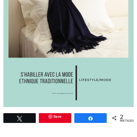
2
Save
Tweetez
Partagez
PARTAGES