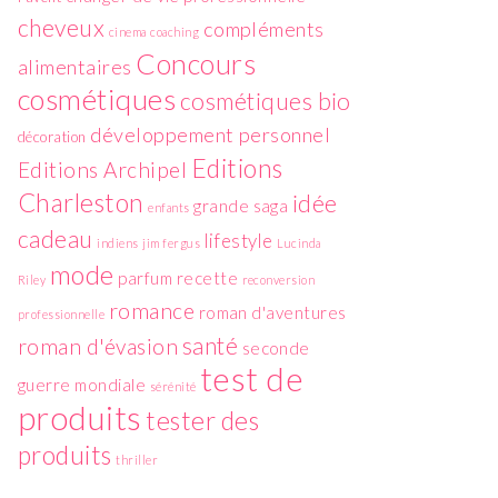
cheveux
compléments
cinema
coaching
Concours
alimentaires
cosmétiques
cosmétiques bio
développement personnel
décoration
Editions
Editions Archipel
Charleston
idée
grande saga
enfants
cadeau
lifestyle
indiens
jim fergus
Lucinda
mode
parfum
recette
Riley
reconversion
romance
roman d'aventures
professionnelle
santé
roman d'évasion
seconde
test de
guerre mondiale
sérénité
produits
tester des
produits
thriller