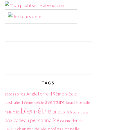
lecteurs.com
TAGS
Angleterre 19ème siècle
accessoires
aventure
australie 19ème siècle
beauté
beauté
bien-être
bijoux
naturelle
bio
bons plans
box
cadeau personnalisé
calendrier de
changer de vie professionnelle
l'avent