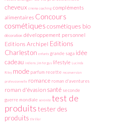
cheveux
compléments
cinema
coaching
Concours
alimentaires
cosmétiques
cosmétiques bio
développement personnel
décoration
Editions
Editions Archipel
Charleston
idée
grande saga
enfants
cadeau
lifestyle
indiens
jim fergus
Lucinda
mode
parfum
recette
Riley
reconversion
romance
roman d'aventures
professionnelle
santé
roman d'évasion
seconde
test de
guerre mondiale
sérénité
produits
tester des
produits
thriller