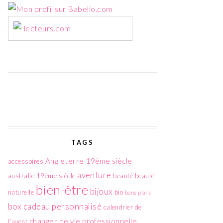
lecteurs.com
TAGS
Angleterre 19ème siècle
accessoires
aventure
australie 19ème siècle
beauté
beauté
bien-être
bijoux
naturelle
bio
bons plans
box
cadeau personnalisé
calendrier de
changer de vie professionnelle
l'avent