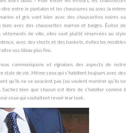
nt leurs tibias ? Pour éviter les erreurs, les chaussettes
à-dire entre le pantalon et les chaussures ou avec la même
 marine et gris vont bien avec des chaussettes noires ou
a bien avec des chaussettes marron et beiges. Évitez de
vêtements de ville, elles sont plutôt réservées au style
vidence, avec des shorts et des baskets, évitez les modèles
ître vos tibias plus fins.
 nous communiquons et signalons des aspects de notre
re style de vie. Même ceux qui s’habillent toujours avec des
 qu’ils ne se soucient pas (ou veulent montrer qu’ils ne
 Sachez bien que chacun est libre de s’habiller comme il
 pour ceux qui souhaitent revoir leur look.