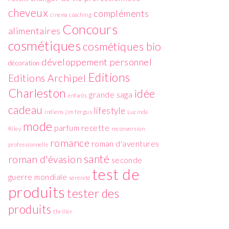
cheveux
compléments
cinema
coaching
Concours
alimentaires
cosmétiques
cosmétiques bio
développement personnel
décoration
Editions
Editions Archipel
Charleston
idée
grande saga
enfants
cadeau
lifestyle
indiens
jim fergus
Lucinda
mode
parfum
recette
Riley
reconversion
romance
roman d'aventures
professionnelle
santé
roman d'évasion
seconde
test de
guerre mondiale
sérénité
produits
tester des
produits
thriller