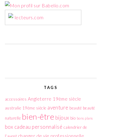
lecteurs.com
TAGS
Angleterre 19ème siècle
accessoires
aventure
australie 19ème siècle
beauté
beauté
bien-être
bijoux
naturelle
bio
bons plans
box
cadeau personnalisé
calendrier de
changer de vie professionnelle
l'avent