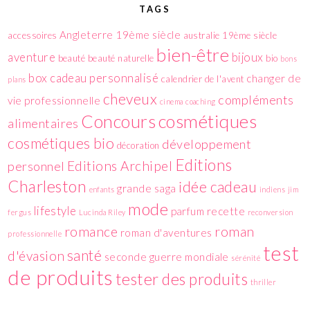
TAGS
Angleterre 19ème siècle
accessoires
australie 19ème siècle
bien-être
aventure
bijoux
beauté
beauté naturelle
bio
bons
box
cadeau personnalisé
changer de
calendrier de l'avent
plans
cheveux
compléments
vie professionnelle
cinema
coaching
cosmétiques
Concours
alimentaires
cosmétiques bio
développement
décoration
Editions
Editions Archipel
personnel
Charleston
idée cadeau
grande saga
enfants
indiens
jim
mode
lifestyle
parfum
recette
fergus
Lucinda Riley
reconversion
romance
roman
roman d'aventures
professionnelle
test
santé
d'évasion
seconde guerre mondiale
sérénité
de produits
tester des produits
thriller