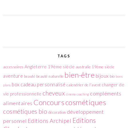
TAGS
Angleterre 19ème siècle
accessoires
australie 19ème siècle
bien-être
aventure
bijoux
beauté
beauté naturelle
bio
bons
box
cadeau personnalisé
changer de
calendrier de l'avent
plans
cheveux
compléments
vie professionnelle
cinema
coaching
cosmétiques
Concours
alimentaires
cosmétiques bio
développement
décoration
Editions
Editions Archipel
personnel