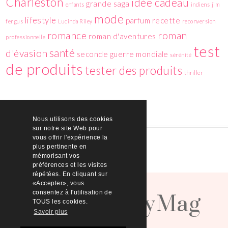
Charleston
idée cadeau
grande saga
enfants
indiens
jim
mode
lifestyle
parfum
recette
fergus
Lucinda Riley
reconversion
romance
roman
roman d'aventures
professionnelle
test
santé
d'évasion
seconde guerre mondiale
sérénité
de produits
tester des produits
thriller
Nous utilisons des cookies
sur notre site Web pour
vous offrir l'expérience la
plus pertinente en
mémorisant vos
préférences et les visites
répétées. En cliquant sur
HelloBeautyMag
«Accepter», vous
consentez à l'utilisation de
TOUS les cookies.
Savoir plus