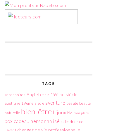
lecteurs.com
TAGS
Angleterre 19ème siècle
accessoires
aventure
australie 19ème siècle
beauté
beauté
bien-être
bijoux
naturelle
bio
bons plans
box
cadeau personnalisé
calendrier de
changer de vie professionnelle
l'avent