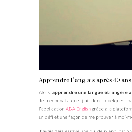
Apprendre l’anglais après 40 ans 
Alors,
apprendre une langue étrangère a
Je reconnais que j’ai donc quelques bas
l’application
ABA English
grâce à la plateform
un défi et une façon de me prouver à moi-mê
J’avais déjà essayé une ou deux applications