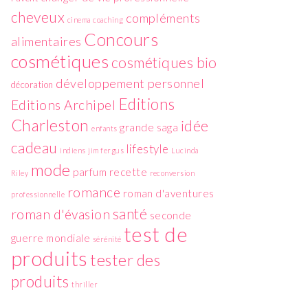
cheveux
compléments
cinema
coaching
Concours
alimentaires
cosmétiques
cosmétiques bio
développement personnel
décoration
Editions
Editions Archipel
Charleston
idée
grande saga
enfants
cadeau
lifestyle
indiens
jim fergus
Lucinda
mode
parfum
recette
Riley
reconversion
romance
roman d'aventures
professionnelle
santé
roman d'évasion
seconde
test de
guerre mondiale
sérénité
produits
tester des
produits
thriller