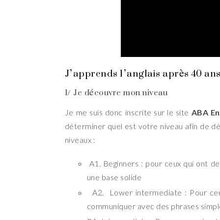
J’apprends l’anglais après 40 ans
1/ Je découvre mon niveau
Je me suis donc inscrite sur le site
ABA En
déterminer quel est votre niveau afin de dé
niveaux :
A1. Beginners : pour ceux qui ont des
une base solide
A2. Lower intermediate : Pour ceux
communiquer avec des phrases simple