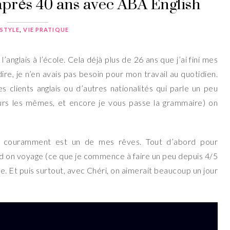
après 40 ans avec ABA English
ESTYLE
,
VIE PRATIQUE
l’anglais à l’école. Cela déjà plus de 26 ans que j’ai fini mes
e dire, je n’en avais pas besoin pour mon travail au quotidien.
s clients anglais ou d’autres nationalités qui parle un peu
urs les mêmes, et encore je vous passe la grammaire) on
ais couramment est un de mes rêves. Tout d’abord pour
nd on voyage (ce que je commence à faire un peu depuis 4/5
ue. Et puis surtout, avec Chéri, on aimerait beaucoup un jour