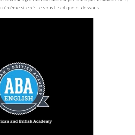
n énième site » ? Je vous l’explique ci-dessous.