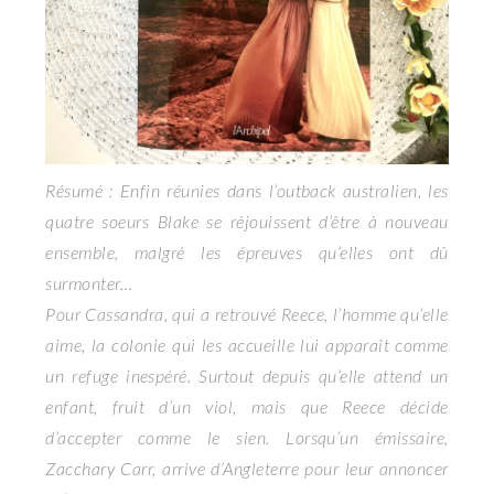
Résumé : Enfin réunies dans l’outback australien, les
quatre soeurs Blake se réjouissent d’être à nouveau
ensemble, malgré les épreuves qu’elles ont dû
surmonter…
Pour Cassandra, qui a retrouvé Reece, l’homme qu’elle
aime, la colonie qui les accueille lui apparaît comme
un refuge inespéré. Surtout depuis qu’elle attend un
enfant, fruit d’un viol, mais que Reece décide
d’accepter comme le sien. Lorsqu’un émissaire,
Zacchary Carr, arrive d’Angleterre pour leur annoncer