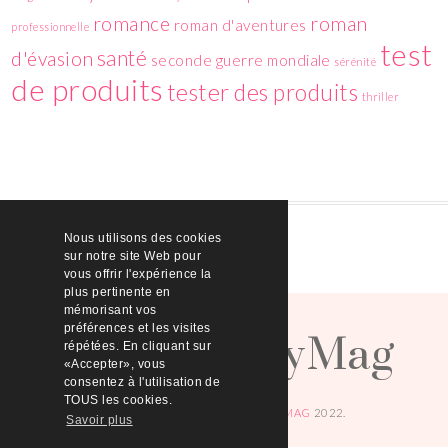
romance
roman
roman d'aventures
professionnelle
test
santé
d'évasion
seconde guerre mondiale
sérénité
de produits
tester des produits
thriller
Nous utilisons des cookies
sur notre site Web pour
vous offrir l'expérience la
plus pertinente en
HelloBeautyMag
mémorisant vos
préférences et les visites
répétées. En cliquant sur
«Accepter», vous
consentez à l'utilisation de
TOUS les cookies.
© COPYRIGHT
HELLOBEAUTYMAG
2022.
Savoir plus