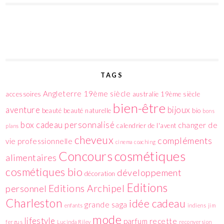
TAGS
Angleterre 19ème siècle
accessoires
australie 19ème siècle
bien-être
aventure
bijoux
beauté
beauté naturelle
bio
bons
box
cadeau personnalisé
changer de
calendrier de l'avent
plans
cheveux
compléments
vie professionnelle
cinema
coaching
cosmétiques
Concours
alimentaires
cosmétiques bio
développement
décoration
Editions
Editions Archipel
personnel
Charleston
idée cadeau
grande saga
enfants
indiens
jim
mode
lifestyle
parfum
recette
fergus
Lucinda Riley
reconversion