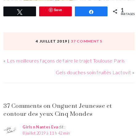
1
Save
Tweetez
Partagez
PARTAGES
4 JUILLET 2019
|
37 COMMENTS
«
Les meilleures façons de faire le trajet Toulouse Paris
Gels douches soin fruités Lactovit
»
37 Comments on Onguent Jeunesse et
contour des yeux Cinq Mondes
Girls n Nantes Eva
dit :
8 juillet 2019 à 11 h 42 min