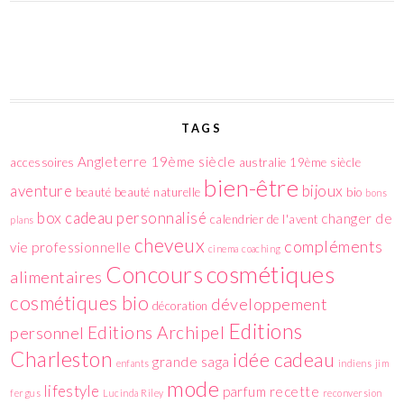
TAGS
Angleterre 19ème siècle
accessoires
australie 19ème siècle
bien-être
aventure
bijoux
beauté
beauté naturelle
bio
bons
box
cadeau personnalisé
changer de
calendrier de l'avent
plans
cheveux
compléments
vie professionnelle
cinema
coaching
cosmétiques
Concours
alimentaires
cosmétiques bio
développement
décoration
Editions
Editions Archipel
personnel
Charleston
idée cadeau
grande saga
enfants
indiens
jim
mode
lifestyle
parfum
recette
fergus
Lucinda Riley
reconversion