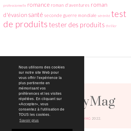
romance
roman
roman d'aventures
professionnelle
test
santé
d'évasion
seconde guerre mondiale
sérénité
de produits
tester des produits
thriller
Nous utilisons des cookies
sur notre site Web pour
vous offrir l'expérience la
plus pertinente en
HelloBeautyMag
mémorisant vos
préférences et les visites
répétées. En cliquant sur
«Accepter», vous
consentez à l'utilisation de
TOUS les cookies.
© COPYRIGHT
HELLOBEAUTYMAG
2022.
Savoir plus