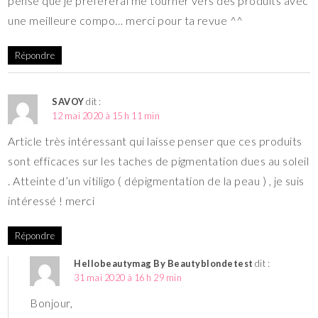
pense que je préférerai me tourner vers des produits avec
une meilleure compo… merci pour ta revue ^^
Répondre
SAVOY
dit :
12 mai 2020 à 15 h 11 min
Article très intéressant qui laisse penser que ces produits
sont efficaces sur les taches de pigmentation dues au soleil
. Atteinte d’un vitiligo ( dépigmentation de la peau ) , je suis
intéressé ! merci
Répondre
Hellobeautymag By Beautyblondetest
dit :
31 mai 2020 à 16 h 29 min
Bonjour,