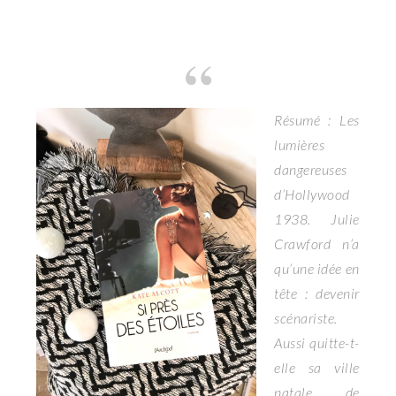
Résumé : Les
lumières
dangereuses
d’Hollywood
1938. Julie
Crawford n’a
qu’une idée en
tête : devenir
scénariste.
Aussi quitte-t-
elle sa ville
natale de