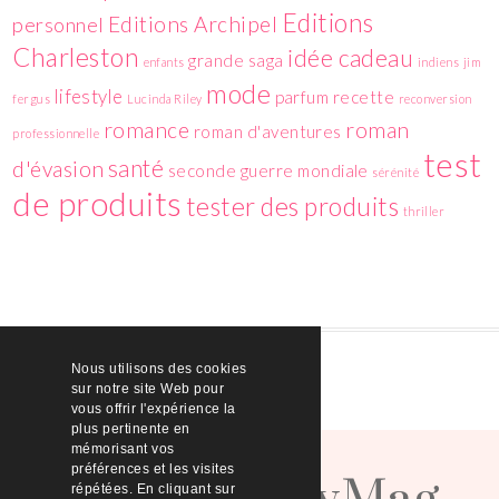
Editions
Editions Archipel
personnel
Charleston
idée cadeau
grande saga
enfants
indiens
jim
mode
lifestyle
parfum
recette
fergus
Lucinda Riley
reconversion
romance
roman
roman d'aventures
professionnelle
test
santé
d'évasion
seconde guerre mondiale
sérénité
de produits
tester des produits
thriller
Nous utilisons des cookies
sur notre site Web pour
vous offrir l'expérience la
plus pertinente en
HelloBeautyMag
mémorisant vos
préférences et les visites
répétées. En cliquant sur