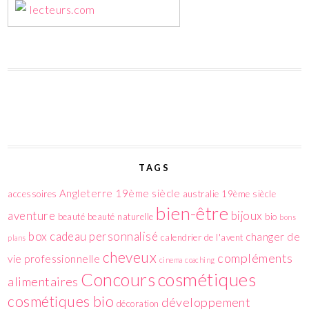
lecteurs.com
TAGS
Angleterre 19ème siècle
accessoires
australie 19ème siècle
bien-être
aventure
bijoux
beauté
beauté naturelle
bio
bons
box
cadeau personnalisé
changer de
calendrier de l'avent
plans
cheveux
compléments
vie professionnelle
cinema
coaching
cosmétiques
Concours
alimentaires
cosmétiques bio
développement
décoration