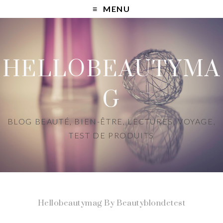
MENU
HELLOBEAUTYMA
G
BLOG BEAUTÉ, BIEN-ÊTRE, LECTURES, VOYAGE,
TEST DE PRODUITS
Hellobeautymag By Beautyblondetest