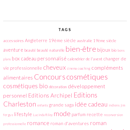
TAGS
Angleterre 19ème siècle
accessoires
australie 19ème siècle
bien-être
aventure
bijoux
beauté
beauté naturelle
bio
bons
box
cadeau personnalisé
changer de
calendrier de l'avent
plans
cheveux
compléments
vie professionnelle
cinema
coaching
cosmétiques
Concours
alimentaires
cosmétiques bio
développement
décoration
Editions
Editions Archipel
personnel
Charleston
idée cadeau
grande saga
enfants
indiens
jim
mode
lifestyle
parfum
recette
fergus
Lucinda Riley
reconversion
romance
roman
roman d'aventures
professionnelle