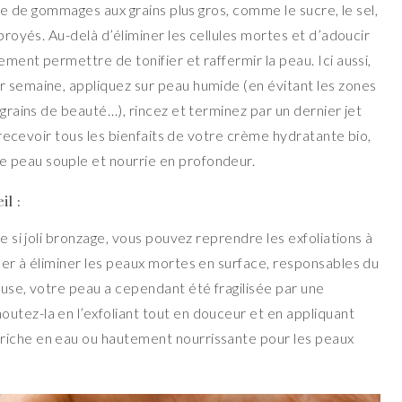
aide de gommages aux grains plus gros, comme le sucre, le sel,
 broyés. Au-delà d’éliminer les cellules mortes et d’adoucir
ment permettre de tonifier et raffermir la peau. Ici aussi,
r semaine, appliquez sur peau humide (en évitant les zones
 grains de beauté…), rincez et terminez par un dernier jet
 à recevoir tous les bienfaits de votre crème hydratante bio,
 peau souple et nourrie en profondeur.
il :
ce si joli bronzage, vous pouvez reprendre les exfoliations à
uer à éliminer les peaux mortes en surface, responsables du
euse, votre peau a cependant été fragilisée par une
utez-la en l’exfoliant tout en douceur et en appliquant
riche en eau ou hautement nourrissante pour les peaux