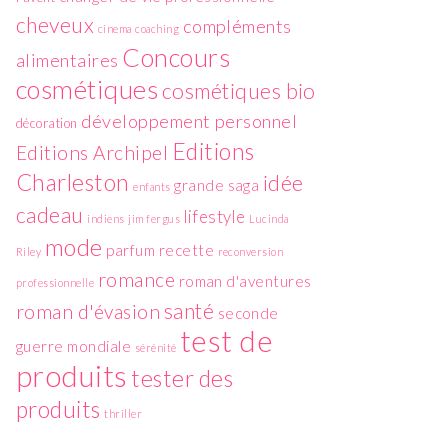
cheveux
compléments
cinema
coaching
Concours
alimentaires
cosmétiques
cosmétiques bio
développement personnel
décoration
Editions
Editions Archipel
Charleston
idée
grande saga
enfants
cadeau
lifestyle
indiens
jim fergus
Lucinda
mode
parfum
recette
Riley
reconversion
romance
roman d'aventures
professionnelle
santé
roman d'évasion
seconde
test de
guerre mondiale
sérénité
produits
tester des
produits
thriller