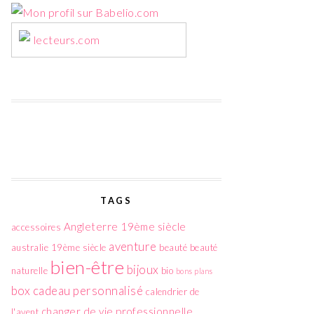
lecteurs.com
TAGS
Angleterre 19ème siècle
accessoires
aventure
australie 19ème siècle
beauté
beauté
bien-être
bijoux
naturelle
bio
bons plans
box
cadeau personnalisé
calendrier de
changer de vie professionnelle
l'avent